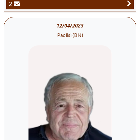
2
12/04/2023
Paolisi (BN)