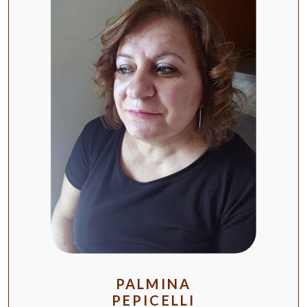
PALMINA
PEPICELLI