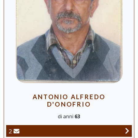
ANTONIO ALFREDO
D'ONOFRIO
di anni
63
2