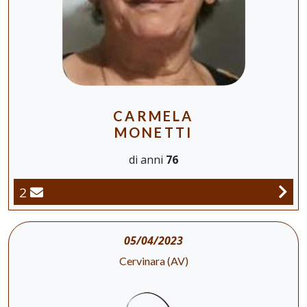
CARMELA
MONETTI
di anni
76
2
05/04/2023
Cervinara (AV)