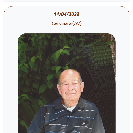
14/04/2023
Cervinara (AV)