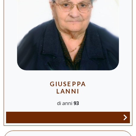
GIUSEPPA
LANNI
di anni
93