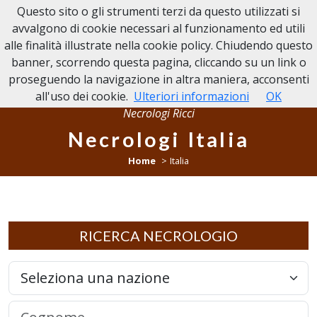
Questo sito o gli strumenti terzi da questo utilizzati si
NECROLOGI RICCI
avvalgono di cookie necessari al funzionamento ed utili
alle finalità illustrate nella cookie policy. Chiudendo questo
banner, scorrendo questa pagina, cliccando su un link o
proseguendo la navigazione in altra maniera, acconsenti
all'uso dei cookie.
Ulteriori informazioni
OK
Necrologi Ricci
Necrologi Italia
Home
Italia
RICERCA NECROLOGIO