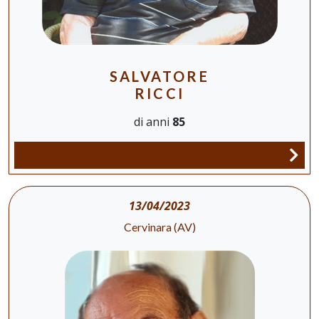
SALVATORE
RICCI
di anni
85
13/04/2023
Cervinara (AV)