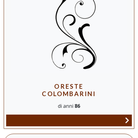
ORESTE
COLOMBARINI
di anni
86