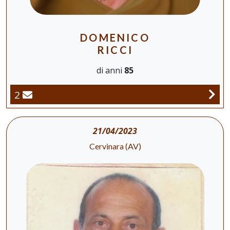
DOMENICO
RICCI
di anni
85
2
21/04/2023
Cervinara (AV)