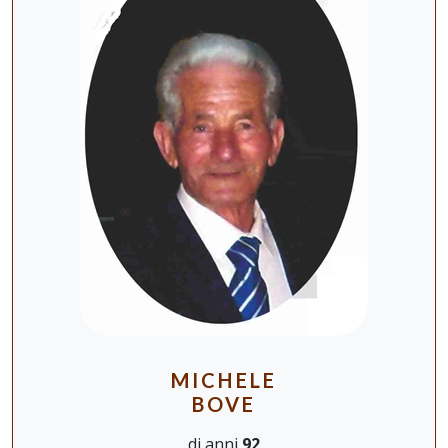
MICHELE
BOVE
di anni
92