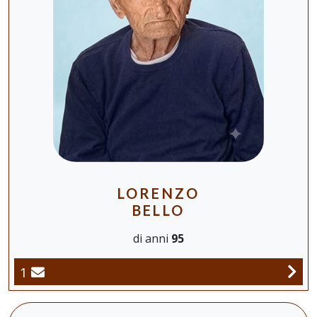
LORENZO
BELLO
di anni
95
1