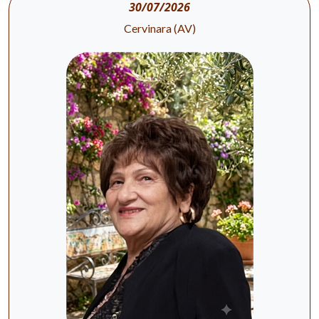
30/07/2026
Cervinara (AV)