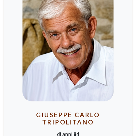
GIUSEPPE CARLO
TRIPOLITANO
di anni
84