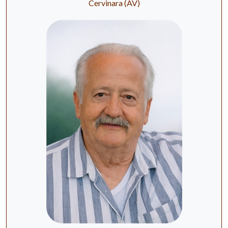
Cervinara (AV)