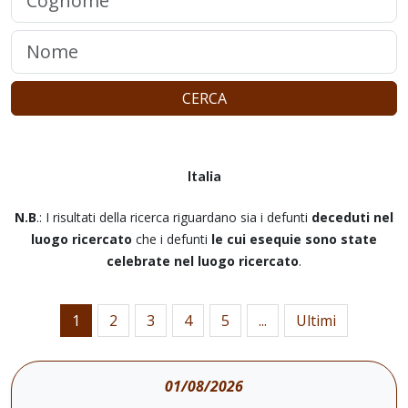
CERCA
Italia
N.B
.: I risultati della ricerca riguardano sia i defunti
deceduti nel
luogo ricercato
che i defunti
le cui esequie sono state
celebrate nel luogo ricercato
.
1
2
3
4
5
...
Ultimi
01/08/2026