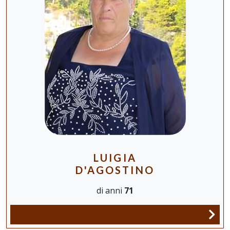
LUIGIA
D'AGOSTINO
di anni
71