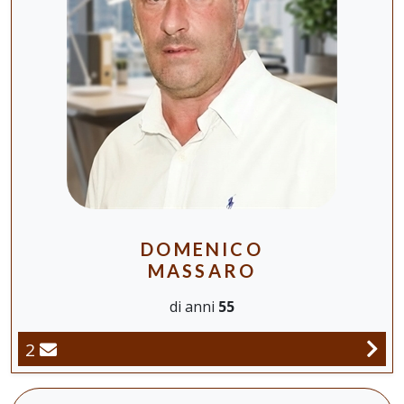
DOMENICO
MASSARO
di anni
55
2