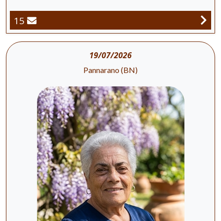
15
19/07/2026
Pannarano (BN)