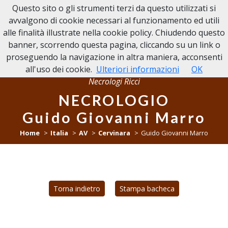
Questo sito o gli strumenti terzi da questo utilizzati si
NECROLOGI RICCI
avvalgono di cookie necessari al funzionamento ed utili
alle finalità illustrate nella cookie policy. Chiudendo questo
banner, scorrendo questa pagina, cliccando su un link o
proseguendo la navigazione in altra maniera, acconsenti
all'uso dei cookie.
Ulteriori informazioni
OK
Necrologi Ricci
NECROLOGIO
Guido Giovanni Marro
Home
Italia
AV
Cervinara
Guido Giovanni Marro
Torna indietro
Stampa bacheca