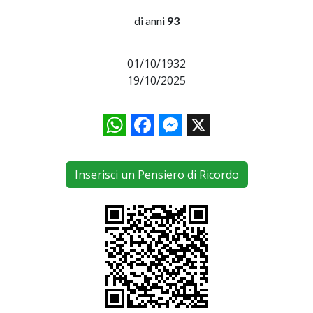
di anni
93
01/10/1932
19/10/2025
WhatsApp
Facebook
Messenger
X
Inserisci un Pensiero di Ricordo