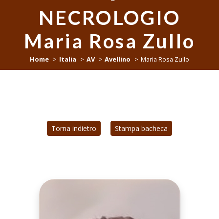
NECROLOGIO
Maria Rosa Zullo
Home
Italia
AV
Avellino
Maria Rosa Zullo
Torna indietro
Stampa bacheca